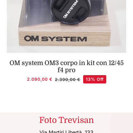
OM system OM3 corpo in kit con 12/45
f4 pro
2.090,00
€
13% Off
2.390,00
€
Il
Il
prezzo
prezzo
originale
attuale
era:
è:
2.390,00 €.
2.090,00 €.
Foto Trevisan
Via Martiri Libertà, 133