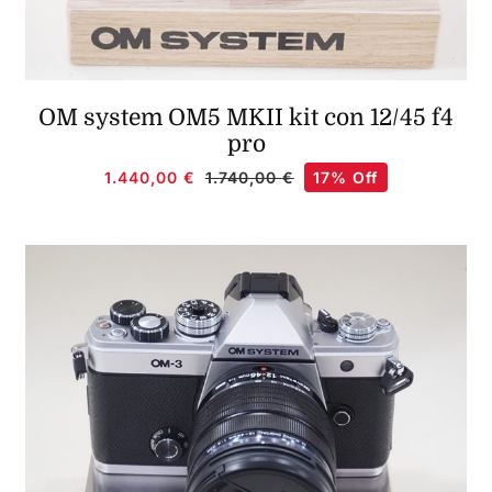
OM system OM5 MKII kit con 12/45 f4
pro
1.440,00
€
17% Off
1.740,00
€
Il
Il
prezzo
prezzo
originale
attuale
era:
è:
1.740,00 €.
1.440,00 €.