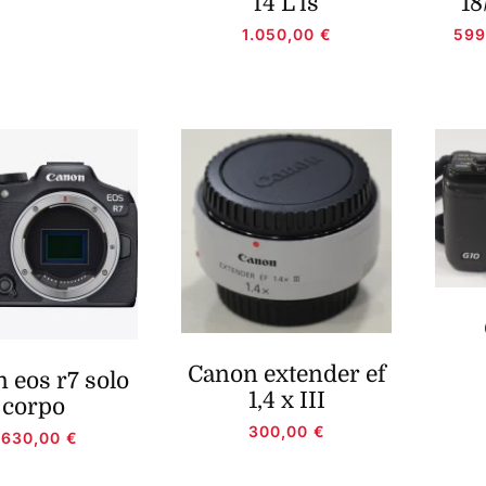
f4 L is
18
1.050,00
€
59
Canon extender ef
 eos r7 solo
1,4 x III
corpo
300,00
€
.630,00
€