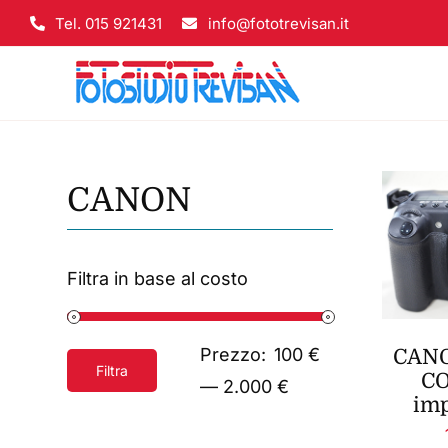
Salta
Tel. 015 921431
info@fototrevisan.it
al
contenuto
CANON
Filtra in base al costo
Prezzo:
100 €
CANO
Filtra
CO
Prezzo
Prezzo
—
2.000 €
im
Min
Max