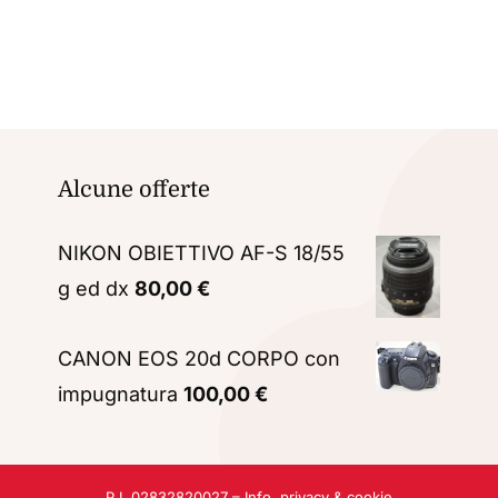
Alcune offerte
NIKON OBIETTIVO AF-S 18/55
g ed dx
80,00
€
CANON EOS 20d CORPO con
impugnatura
100,00
€
P.I. 02832820027 –
Info, privacy & cookie