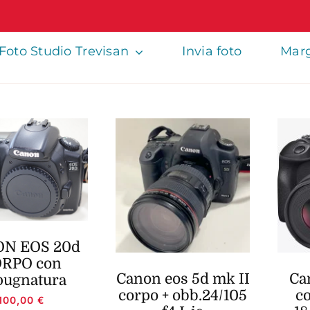
Foto Studio Trevisan
Invia foto
Marg
N EOS 20d
RPO con
Canon eos 5d mk II
Ca
pugnatura
corpo + obb.24/105
co
100,00
€