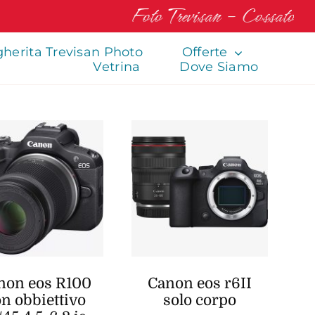
Foto Trevisan – Cossato
herita Trevisan Photo
Offerte
Vetrina
Dove Siamo
non eos R100
Canon eos r6II
n obbiettivo
solo corpo