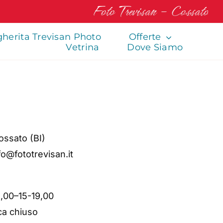
Foto Trevisan – Cossato
herita Trevisan Photo
Offerte
Vetrina
Dove Siamo
Cossato (BI)
fo@fototrevisan.it
2,00–15-19,00
ca chiuso